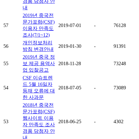
경품 당첨자 안
내
2019년 중국전
문가포럼(CSF)
57
2019-07-01
-
76128
이용자 만족도
조사(7/1~12)
개인정보처리
56
2019-01-30
-
91391
방침 변경안내
2019년 중국 정
55
보 제공 용역사
2018-11-28
73248
업 입찰공고
CSF 이슈트렌
드 5월 16일자
54
2018-07-05
-
73089
등재 오류에 대
한 사과문
2018년 중국전
문가포럼(CSF)
웹사이트 이용
53
2018-06-25
-
4302
자 만족도 조사
경품 당첨자 안
내