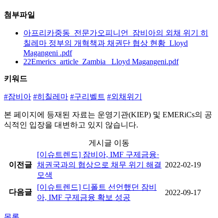
첨부파일
아프리카중동_전문가오피니언_잠비아의 외채 위기 히
칠레마 정부의 개혁책과 채권단 협상 현황_Lloyd
Magangeni .pdf
22Emerics_article_Zambia_ Lloyd Magangeni.pdf
키워드
#잠비아
#히칠레마
#구리벨트
#외채위기
본 페이지에 등재된 자료는
운영기관(KIEP)
및
EMERiCs
의 공
식적인 입장을 대변하고 있지 않습니다.
게시글 이동
[이슈트렌드] 잠비아, IMF 구제금융·
이전글
채권국과의 협상으로 채무 위기 해결
2022-02-19
모색
[이슈트렌드] 디폴트 선언했던 잠비
다음글
2022-09-17
아, IMF 구제금융 확보 성공
목록