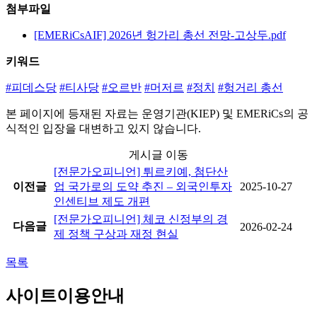
첨부파일
[EMERiCsAIF] 2026년 헝가리 총선 전망-고상두.pdf
키워드
#피데스당
#티사당
#오르반
#머저르
#정치
#헝거리 총선
본 페이지에 등재된 자료는
운영기관(KIEP)
및
EMERiCs
의 공
식적인 입장을 대변하고 있지 않습니다.
게시글 이동
[전문가오피니언] 튀르키예, 첨단산
이전글
업 국가로의 도약 추진 – 외국인투자
2025-10-27
인센티브 제도 개편
[전문가오피니언] 체코 신정부의 경
다음글
2026-02-24
제 정책 구상과 재정 현실
목록
사이트이용안내