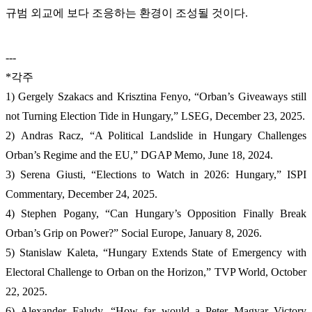
규범 외교에 보다 조응하는 환경이 조성될 것이다.
---
*각주
1) Gergely Szakacs and Krisztina Fenyo, “Orban’s Giveaways still
not Turning Election Tide in Hungary,” LSEG, December 23, 2025.
2) Andras Racz, “A Political Landslide in Hungary Challenges
Orban’s Regime and the EU,” DGAP Memo, June 18, 2024.
3) Serena Giusti, “Elections to Watch in 2026: Hungary,” ISPI
Commentary, December 24, 2025.
4) Stephen Pogany, “Can Hungary’s Opposition Finally Break
Orban’s Grip on Power?” Social Europe, January 8, 2026.
5) Stanislaw Kaleta, “Hungary Extends State of Emergency with
Electoral Challenge to Orban on the Horizon,” TVP World, October
22, 2025.
6) Alexander Faludy, “How far would a Peter Magyar Victory