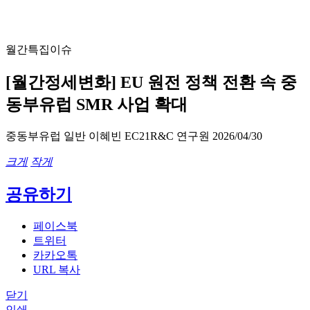
월간특집이슈
[월간정세변화] EU 원전 정책 전환 속 중
동부유럽 SMR 사업 확대
중동부유럽 일반
이혜빈
EC21R&C
연구원
2026/04/30
크게
작게
공유하기
페이스북
트위터
카카오톡
URL 복사
닫기
인쇄