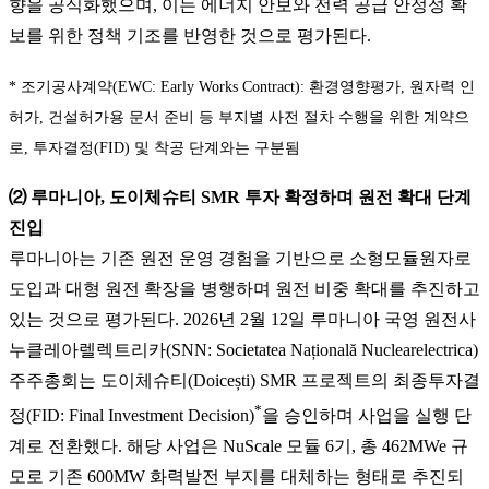
향을 공식화했으며, 이는 에너지 안보와 전력 공급 안정성 확
보를 위한 정책 기조를 반영한 것으로 평가된다.
* 조기공사계약(EWC: Early Works Contract): 환경영향평가, 원자력 인
허가, 건설허가용 문서 준비 등 부지별 사전 절차 수행을 위한 계약으
로, 투자결정(FID) 및 착공 단계와는 구분됨
⑵ 루마니아, 도이체슈티 SMR 투자 확정하며 원전 확대 단계
진입
루마니아는 기존 원전 운영 경험을 기반으로 소형모듈원자로
도입과 대형 원전 확장을 병행하며 원전 비중 확대를 추진하고
있는 것으로 평가된다. 2026년 2월 12일 루마니아 국영 원전사
누클레아렐렉트리카(SNN: Societatea Națională Nuclearelectrica)
주주총회는 도이체슈티(Doicești) SMR 프로젝트의 최종투자결
*
정(FID: Final Investment Decision)
을 승인하며 사업을 실행 단
계로 전환했다. 해당 사업은 NuScale 모듈 6기, 총 462MWe 규
모로 기존 600MW 화력발전 부지를 대체하는 형태로 추진되