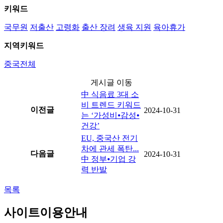
키워드
국무원
저출산
고령화
출산 장려
생육 지원
육아휴가
지역키워드
중국전체
게시글 이동
中 식음료 3대 소
비 트렌드 키워드
이전글
2024-10-31
는 ‘가성비⦁감성⦁
건강’
EU, 중국산 전기
차에 관세 폭탄...
다음글
2024-10-31
中 정부⦁기업 강
력 반발
목록
사이트이용안내