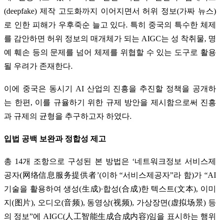
(deepfake) 제작 고도화까지 이어지면서 허위 정보(가짜 뉴스)
로 인한 피해가 우후죽순 늘고 있다. 특히 중국의 특수한 체제
를 감안하면 허위 정보의 매개체가 되는 AIGC는 성 착취물, 명
예 훼손 등의 문제를 넘어 체제를 위협할 수 있는 도구로 활용
될 우려가 존재한다.
이에 중국은 동시기 AI 산업의 진흥을 추진할 정책을 공개하
는 한편, 이를 규율하기 위한 규제 방안을 제시함으로써 진흥
과 규제의 균형을 추구하고자 하였다.
입법 공백 보완과 정합성 제고
총 14개 조항으로 구성된 본 방법은 ‘네트워크정보 서비스제
공자(网络信息服务提供者’(이하 “서비스제공자”라 함)가 “AI
기술을 활용하여 생성(生成)·합성(合成)한 텍스트(文本), 이미
지(图片), 오디오(音频), 동영상(视频), 가상장면(虚拟场景) 등
의 정보”에 AIGC(人工智能生成合成内容)임을 표시하는 행위