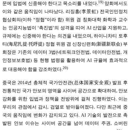
19)
문에 입법에 신중해야 한다고 목소리를 내었다.
양회에서도
이와 같은 움직임이 나타났다. 리징홍(李景虹) 전국인민정치
협상회의(이하 “정협”이라 함) 위원 겸 칭화대학 화학과 교수
는 인공지능법이 ‘촉진법’의 성격을 띠어 AI 산업을 지원하고,
규제에는 신중해야 한다는 의견을 내었으며, 하이니차티 토후
티(海尼扎提·托呼提) 정협 위원 겸 신장신련회(新疆新联会) 부
회장은 기존의 데이터 3법(네트워크안전법, 데이터안전법, 개
인정보보호법) 등 현행 법령을 활용하여 AI 규율에 효과적으
20)
로 대응해야 함을 강조하였다.
중국은 2014년 총체적 국가안전관(总体国家安全观) 발표 후
전통적인 국가 안보의 영역을 사이버 공간으로 확대하여, 안보
강화를 위한 입법과 정책을 전방위에 걸쳐 진행하였다. 이는
우리의 관점에서 감시, 검열로 받아들여졌다. 다만 최근에 중
국의 움직임에 변화가 감지되고 있다. AI 기술의 발전으로 촉
발된 안보 이슈는 사이버 공간을 넘어 데이터 주권, 소버린