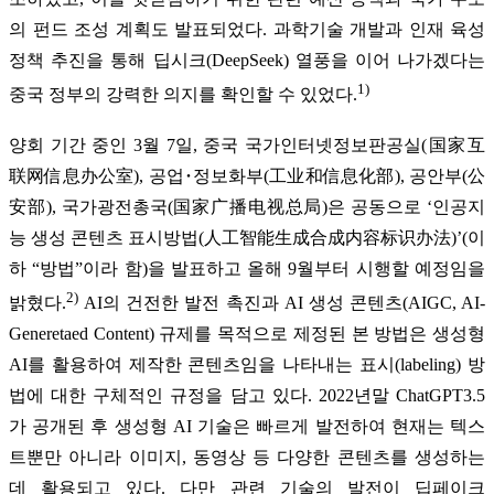
의 펀드 조성 계획도 발표되었다. 과학기술 개발과 인재 육성
정책 추진을 통해 딥시크(DeepSeek) 열풍을 이어 나가겠다는
1)
중국 정부의 강력한 의지를 확인할 수 있었다.
양회 기간 중인 3월 7일, 중국 국가인터넷정보판공실(国家互
联网信息办公室), 공업･정보화부(工业和信息化部), 공안부(公
安部), 국가광전총국(国家广播电视总局)은 공동으로 ‘인공지
능 생성 콘텐츠 표시방법(人工智能生成合成内容标识办法)’(이
하 “방법”이라 함)을 발표하고 올해 9월부터 시행할 예정임을
2)
밝혔다.
AI의 건전한 발전 촉진과 AI 생성 콘텐츠(AIGC, AI-
Generetaed Content) 규제를 목적으로 제정된 본 방법은 생성형
AI를 활용하여 제작한 콘텐츠임을 나타내는 표시(labeling) 방
법에 대한 구체적인 규정을 담고 있다. 2022년말 ChatGPT3.5
가 공개된 후 생성형 AI 기술은 빠르게 발전하여 현재는 텍스
트뿐만 아니라 이미지, 동영상 등 다양한 콘텐츠를 생성하는
데 활용되고 있다. 다만 관련 기술의 발전이 딥페이크