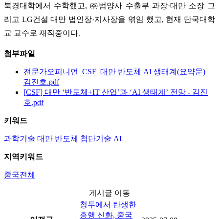
북경대학에서 수학했고, ㈜범양사 수출부 과장·대만 소장 그
리고 LG건설 대만 법인장·지사장을 엮임 했고, 현재 단국대학
교 교수로 재직중이다.
첨부파일
전문가오피니언_CSF_대만 반도체 AI 생태계(요약문)_
김진호.pdf
[CSF] 대만 ‘반도체+IT 산업’과 ‘AI 생태계’ 전망 - 김진
호.pdf
키워드
과학기술
대만
반도체
첨단기술
AI
지역키워드
중국전체
게시글 이동
청두에서 탄생한
흥행 신화, 중국