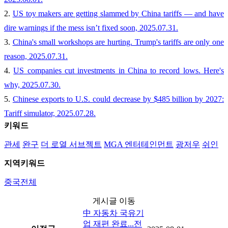
2.
US toy makers are getting slammed by China tariffs — and have
dire warnings if the mess isn’t fixed soon, 2025.07.31.
3.
China's small workshops are hurting. Trump's tariffs are only one
reason, 2025.07.31.
4.
US companies cut investments in China to record lows. Here's
why, 2025.07.30.
5.
Chinese exports to U.S. could decrease by $485 billion by 2027:
Tariff simulator, 2025.07.28.
키워드
관세
완구
더 로열 서브젝트
MGA 엔터테인먼트
광저우
쉬인
지역키워드
중국전체
게시글 이동
中 자동차 국유기
업 재편 완료...전