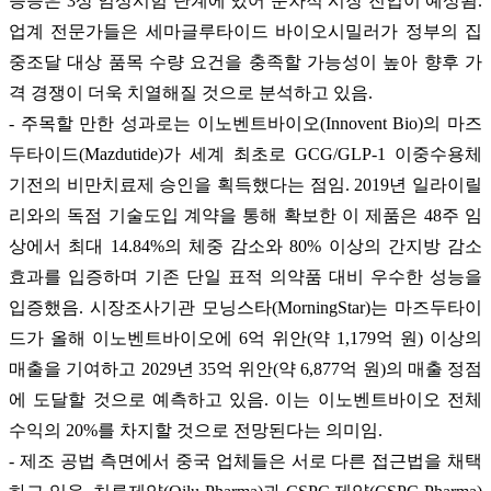
응증은 3상 임상시험 단계에 있어 순차적 시장 진입이 예상됨.
업계 전문가들은 세마글루타이드 바이오시밀러가 정부의 집
중조달 대상 품목 수량 요건을 충족할 가능성이 높아 향후 가
격 경쟁이 더욱 치열해질 것으로 분석하고 있음.
- 주목할 만한 성과로는 이노벤트바이오(Innovent Bio)의 마즈
두타이드(Mazdutide)가 세계 최초로 GCG/GLP-1 이중수용체
기전의 비만치료제 승인을 획득했다는 점임. 2019년 일라이릴
리와의 독점 기술도입 계약을 통해 확보한 이 제품은 48주 임
상에서 최대 14.84%의 체중 감소와 80% 이상의 간지방 감소
효과를 입증하며 기존 단일 표적 의약품 대비 우수한 성능을
입증했음. 시장조사기관 모닝스타(MorningStar)는 마즈두타이
드가 올해 이노벤트바이오에 6억 위안(약 1,179억 원) 이상의
매출을 기여하고 2029년 35억 위안(약 6,877억 원)의 매출 정점
에 도달할 것으로 예측하고 있음. 이는 이노벤트바이오 전체
수익의 20%를 차지할 것으로 전망된다는 의미임.
- 제조 공법 측면에서 중국 업체들은 서로 다른 접근법을 채택