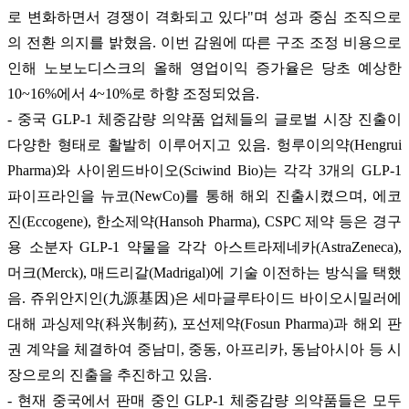
로 변화하면서 경쟁이 격화되고 있다"며 성과 중심 조직으로
의 전환 의지를 밝혔음. 이번 감원에 따른 구조 조정 비용으로
인해 노보노디스크의 올해 영업이익 증가율은 당초 예상한
10~16%에서 4~10%로 하향 조정되었음.
- 중국 GLP-1 체중감량 의약품 업체들의 글로벌 시장 진출이
다양한 형태로 활발히 이루어지고 있음. 헝루이의약(Hengrui
Pharma)와 사이윈드바이오(Sciwind Bio)는 각각 3개의 GLP-1
파이프라인을 뉴코(NewCo)를 통해 해외 진출시켰으며, 에코
진(Eccogene), 한소제약(Hansoh Pharma), CSPC 제약 등은 경구
용 소분자 GLP-1 약물을 각각 아스트라제네카(AstraZeneca),
머크(Merck), 매드리갈(Madrigal)에 기술 이전하는 방식을 택했
음. 쥬위안지인(九源基因)은 세마글루타이드 바이오시밀러에
대해 과싱제약(科兴制药), 포선제약(Fosun Pharma)과 해외 판
권 계약을 체결하여 중남미, 중동, 아프리카, 동남아시아 등 시
장으로의 진출을 추진하고 있음.
- 현재 중국에서 판매 중인 GLP-1 체중감량 의약품들은 모두