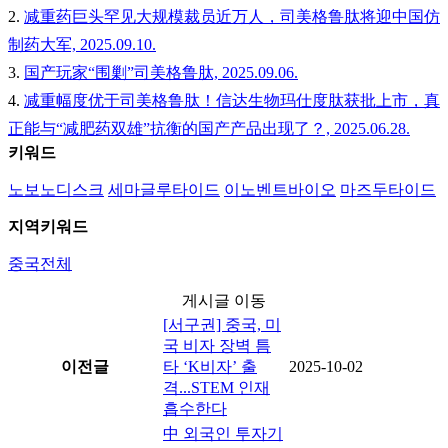
2.
减重药巨头罕见大规模裁员近万人，司美格鲁肽将迎中国仿
制药大军, 2025.09.10.
3.
国产玩家“围剿”司美格鲁肽, 2025.09.06.
4.
减重幅度优于司美格鲁肽！信达生物玛仕度肽获批上市，真
正能与“减肥药双雄”抗衡的国产产品出现了？, 2025.06.28.
키워드
노보노디스크
세마글루타이드
이노벤트바이오
마즈두타이드
지역키워드
중국전체
게시글 이동
[서구권] 중국, 미
국 비자 장벽 틈
이전글
타 ‘K비자’ 출
2025-10-02
격...STEM 인재
흡수한다
中 외국인 투자기