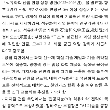
「석유화학 산업 안정 성장 방안(2025~2026년)」을 발표함. 향
후 2년간 산업 부가가치를 연평균 5% 이상 성장시키는 것을
목표로 하며, 경제적 효율성 회복과 기술혁신 역량 강화를 핵
심 과제로 제시하였음. 석유화학 산업 분야의 연구기관이자 컨
설팅기관인 석유화학공업기획원(石油和化学工业规划院)의
정바오산(郑宝山) 부원장은 "구조적 불균형과 과잉 생산능력
에 직면한 만큼, 고부가가치 제품 공급 역량 강화가 시급하
다"고 강조함.
- 공급 측면에서는 화학 신소재 핵심 기술 개발과 기술 취약점
보완에 집중함. 경쟁력 있는 범용 화학 제품의 품질을 끌어올
리는 한편, 가치사슬 전반의 협력 체계를 구축해 통합 솔루션
제공업체로 전환을 유도함. 대형 석유화학 및 석탄화학 프로젝
트를 전략적으로 배치하고, 천연가스 헬륨 추출·해수 칼륨 추
출 등 신규 프로젝트 추진을 가속화함.
- 디지털 전환 측면에서는 '인공지능(AI)+석유화학' 전략이 핵
심 동력으로 부상하였음. 정바오산 부원장은 "AI 기술을 공정