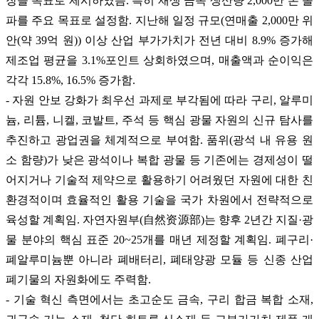
장을 목표로 제시하였음. 특히 재생 금속 생산량 2,000만 톤 돌
파를 주요 목표로 설정함. 지난해 일정 규모(연매출 2,000만 위
안(약 39억 원)) 이상 산업 부가가치가 전년 대비 8.9% 증가해
제조업 평균을 3.1%포인트 상회하였으며, 매출액과 순이익은
각각 15.8%, 16.5% 증가함.
- 자원 안보 강화가 최우선 과제로 부각됨에 따라 구리, 알루미
늄, 리튬, 니켈, 코발트, 주석 등 핵심 광물 자원의 신규 탐사를
추진하고 광업권을 체계적으로 부여함. 품위(광석 내 유용 원
소 함량)가 낮은 광석이나 복합 광물 등 기존에는 경제성이 떨
어지거나 기술적 제약으로 활용하기 어려웠던 자원에 대한 친
환경적이며 효율적인 활용 기술을 국가 차원에서 전략적으로
육성할 계획임. 자연자원부(自然资源部)는 향후 2년간 지질·광
물 분야의 핵심 표준 20~25개를 매년 제정할 계획임. 폐구리·
폐알루미늄뿐 아니라 폐배터리, 폐태양광 모듈 등 신종 산업
폐기물의 자원화에도 주력함.
- 기술 혁신 측면에서는 초고순도 금속, 구리 합금 복합 소재,