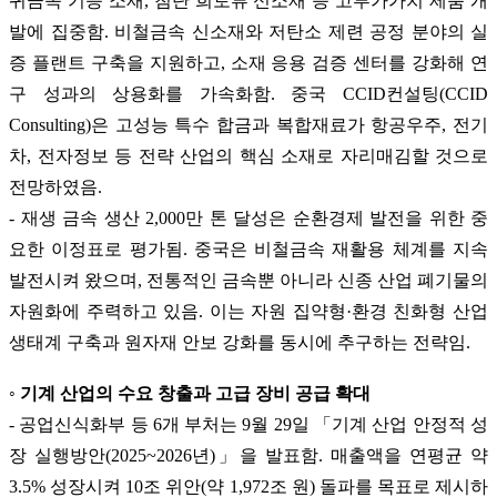
귀금속 기능 소재, 첨단 희토류 신소재 등 고부가가치 제품 개
발에 집중함. 비철금속 신소재와 저탄소 제련 공정 분야의 실
증 플랜트 구축을 지원하고, 소재 응용 검증 센터를 강화해 연
구 성과의 상용화를 가속화함. 중국 CCID컨설팅(CCID
Consulting)은 고성능 특수 합금과 복합재료가 항공우주, 전기
차, 전자정보 등 전략 산업의 핵심 소재로 자리매김할 것으로
전망하였음.
- 재생 금속 생산 2,000만 톤 달성은 순환경제 발전을 위한 중
요한 이정표로 평가됨. 중국은 비철금속 재활용 체계를 지속
발전시켜 왔으며, 전통적인 금속뿐 아니라 신종 산업 폐기물의
자원화에 주력하고 있음. 이는 자원 집약형·환경 친화형 산업
생태계 구축과 원자재 안보 강화를 동시에 추구하는 전략임.
◦ 기계 산업의 수요 창출과 고급 장비 공급 확대
- 공업신식화부 등 6개 부처는 9월 29일 「기계 산업 안정적 성
장 실행방안(2025~2026년)」을 발표함. 매출액을 연평균 약
3.5% 성장시켜 10조 위안(약 1,972조 원) 돌파를 목표로 제시하