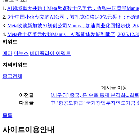
1.
AI领域重大并购！Meta斥资数十亿美元，收购中国背景Manus！, 20
2.
3个中国小伙创立的AI公司，被扎克伯格140亿元买下：他亲自操盘
3.
Meta收购新加坡AI初创公司Manus，加速商业化回报步伐, 2025.
4.
Meta数十亿美元收购Manus，AI智能体发展到哪了, 2025.12.30
키워드
메타
마누스
버터플라이 이펙트
지역키워드
중국전체
게시글 이동
이전글
[서구권] 중국, 은 수출 통제 본격화...희
다음글
中 ‘항공모함급’ 국가창업투자인도기금 
목록
사이트이용안내