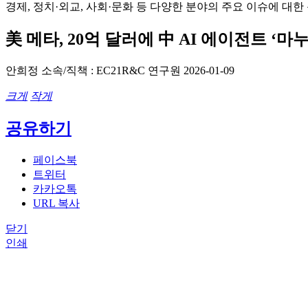
경제, 정치·외교, 사회·문화 등 다양한 분야의 주요 이슈에 대
美 메타, 20억 달러에 中 AI 에이전트 ‘마
안희정
소속/직책 : EC21R&C 연구원
2026-01-09
크게
작게
공유하기
페이스북
트위터
카카오톡
URL 복사
닫기
인쇄