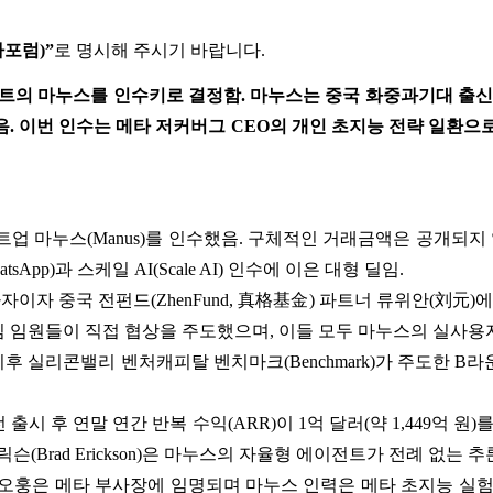
가포럼)”
로 명시해 주시기 바랍니다.
트의 마누스를 인수키로 결정함. 마누스는 중국 화중과기대 출신 
. 이번 인수는 메타 저커버그 CEO의 개인 초지능 전략 일환으
트업 마누스(Manus)를 인수했음. 구체적인 거래금액은 공개되지 않
pp)과 스케일 AI(Scale AI) 인수에 이은 대형 딜임.
이자 중국 전펀드(ZhenFund, 真格基金) 파트너 류위안(刘元
메타 핵심 임원들이 직접 협상을 주도했으며, 이들 모두 마누스의 실사
이후 실리콘밸리 벤처캐피탈 벤치마크(Benchmark)가 주도한 
시 후 연말 연간 반복 수익(ARR)이 1억 달러(약 1,449억 원
에릭슨(Brad Erickson)은 마누스의 자율형 에이전트가 전례 없는
 샤오훙은 메타 부사장에 임명되며 마누스 인력은 메타 초지능 실