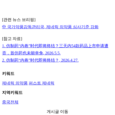
[관련 뉴스 브리핑]
中 국가약품감독관리국, 제네릭 의약품 심사기준 강화
[참고 자료]
1. 仿制药“内卷”时代即将终结？三天内54款药品上市申请遭
否，首仿药也未能幸免, 2026.5.5.
2. 仿制药“内卷”时代即将终结？, 2026.4.27.
키워드
제네릭 의약품
퍼스트 제네릭
지역키워드
중국전체
게시글 이동