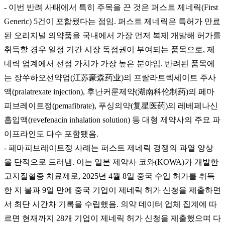
- 이번 반려 사태에서 특히 주목을 끈 것은 퍼스트 제네릭(First
Generic) 5건이 포함됐다는 점임. 퍼스트 제네릭은 특허가 만료
된 오리지널 의약품을 국내에서 가장 먼저 복제 개발해 허가를
취득할 경우 일정 기간 시장 독점권이 부여되는 품목으로, 제
네릭 업계에서 선점 가치가 가장 높은 분야임. 반려된 품목에
는 장쑤하오선약업(江苏豪森药业)의 프랄라트렉세이트 주사
액(pralatrexate injection), 후난커룬제약(湖南科伦制药)의 페마
피브레이트정(pemafibrate), 푸싱의약(复星医药)의 레베페나신
흡입액(revefenacin inhalation solution) 등 대형 제약사의 주요 파
이프라인도 다수 포함됐음.
- 페마피브레이트정 사례는 퍼스트 제네릭 경쟁의 과열 양상
을 단적으로 드러냄. 이는 일본 제약사 코와(KOWA)가 개발한
고지질혈증 치료제로, 2025년 4월 8일 중국 수입 허가를 취득
한 지 불과 9일 만에 중국 기업이 제네릭 허가 신청을 제출하면
서 최단 시간차 기록을 수립했음. 의약 데이터 업체 집계에 따
르면 현재까지 28개 기업이 제네릭 허가 신청을 제출했으며 다