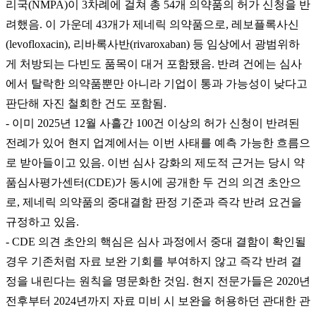
리국(NMPA)이 3차례에 걸쳐 총 54개 의약품의 허가 신청을 반
려했음. 이 가운데 43개가 제네릭 의약품으로, 레보플록사신
(levofloxacin), 리바록사반(rivaroxaban) 등 임상에서 광범위하
게 처방되는 다빈도 품목이 대거 포함됐음. 반려 건에는 심사
에서 탈락한 의약품뿐만 아니라 기업이 통과 가능성이 낮다고
판단해 자진 철회한 건도 포함됨.
- 이미 2025년 12월 사흘간 100건 이상의 허가 신청이 반려된
전례가 있어 현지 업계에서는 이번 사태를 예측 가능한 흐름으
로 받아들이고 있음. 이번 심사 강화의 제도적 근거는 당시 약
품심사평가센터(CDE)가 동시에 공개한 두 건의 의견 초안으
로, 제네릭 의약품의 중대결함 판정 기준과 즉각 반려 요건을
규정하고 있음.
- CDE 의견 초안의 핵심은 심사 과정에서 중대 결함이 확인될
경우 기존처럼 자료 보완 기회를 부여하지 않고 즉각 반려 결
정을 내린다는 원칙을 명문화한 것임. 현지 전문가들은 2020년
전후부터 2024년까지 자료 미비 시 보완을 허용하던 관대한 관