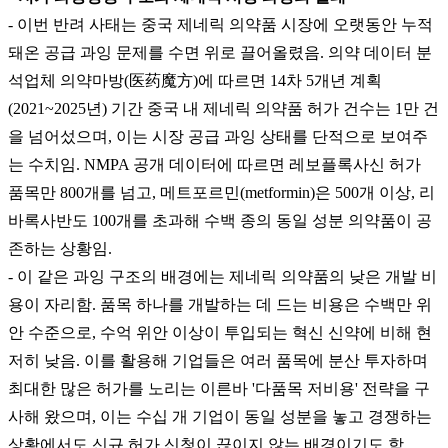
- 이번 반려 사태는 중국 제네릭 의약품 시장에 오랫동안 누적
돼온 공급 과잉 문제를 수면 위로 끌어올렸음. 의약 데이터 분
석업체 의약마방(医药魔方)에 따르면 14차 5개년 계획
(2021~2025년) 기간 중국 내 제네릭 의약품 허가 건수는 1만 건
을 넘어섰으며, 이는 시장 공급 과잉 상태를 단적으로 보여주
는 수치임. NMPA 공개 데이터에 따르면 레보플록사신 허가
품목만 800개를 넘고, 메트포르민(metformin)은 500개 이상, 리
바록사반도 100개를 초과해 수백 종의 동일 성분 의약품이 공
존하는 상황임.
- 이 같은 과잉 구조의 배경에는 제네릭 의약품의 낮은 개발 비
용이 자리함. 품목 하나를 개발하는 데 드는 비용은 수백만 위
안 수준으로, 수억 위안 이상이 투입되는 혁신 신약에 비해 현
저히 낮음. 이를 활용해 기업들은 여러 품목에 분산 투자하며
최대한 많은 허가를 노리는 이른바 '다품목 저비용' 전략을 구
사해 왔으며, 이는 수십 개 기업이 동일 성분을 놓고 경쟁하는
상황에서도 신규 허가 신청이 끊이지 않는 배경이기도 함.