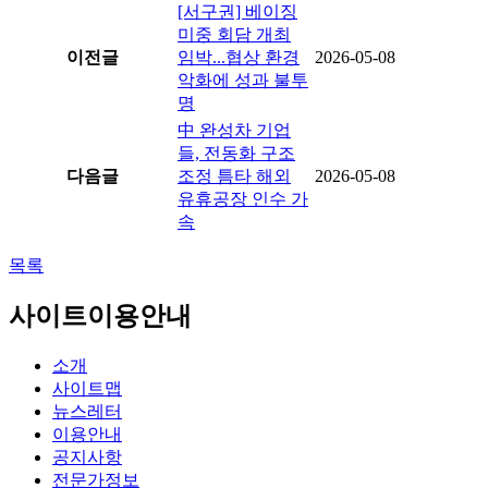
[서구권] 베이징
미중 회담 개최
이전글
임박...협상 환경
2026-05-08
악화에 성과 불투
명
中 완성차 기업
들, 전동화 구조
다음글
조정 틈타 해외
2026-05-08
유휴공장 인수 가
속
목록
사이트이용안내
소개
사이트맵
뉴스레터
이용안내
공지사항
전문가정보