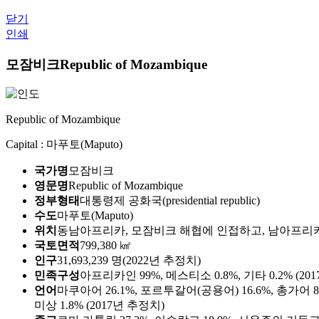
닫기
인쇄
모잠비크
Republic of Mozambique
Republic of Mozambique
Capital : 마푸토(Maputo)
국가명
모잠비크
영문명
Republic of Mozambique
정부형태
대통령제 공화국(presidential republic)
수도
마푸토(Maputo)
위치
동남아프리카, 모잠비크 해협에 인접하고, 남아프리
국토면적
799,380 ㎢
인구
31,693,239 명(2022년 추정치)
민족구성
아프리카인 99%, 메스티소 0.8%, 기타 0.2% (20
언어
마쿠아어 26.1%, 포르투갈어(공용어) 16.6%, 총가어 8.6
미상 1.8% (2017년 추정치)