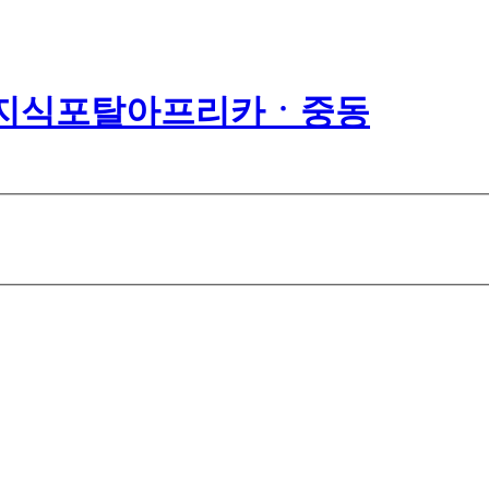
아프리카ㆍ중동