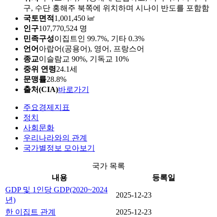
구, 수단 홍해주 북쪽에 위치하며 시나이 반도를 포함함
국토면적
1,001,450 ㎢
인구
107,770,524 명
민족구성
이집트인 99.7%, 기타 0.3%
언어
아랍어(공용어), 영어, 프랑스어
종교
이슬람교 90%, 기독교 10%
중위 연령
24.1세
문맹률
28.8%
출처(CIA)
바로가기
주요경제지표
정치
사회문화
우리나라와의 관계
국가별정보 모아보기
국가 목록
내용
등록일
GDP 및 1인당 GDP(2020~2024
2025-12-23
년)
한 이집트 관계
2025-12-23