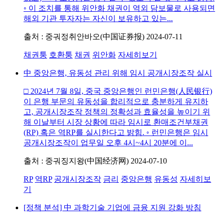
◦ 이 조치를 통해 위안화 채권이 역외 담보물로 사용되면
해외 기관 투자자는 자신이 보유하고 있는...
출처 : 중궈정취안바오(中国证券报)
2024-07-11
채권퉁
호환퉁
채권
위안화
자세히보기
中 중앙은행, 유동성 관리 위해 임시 공개시장조작 실시
□ 2024년 7월 8일, 중국 중앙은행인 런민은행(人民银行)
이 은행 부문의 유동성을 합리적으로 충분하게 유지하
고, 공개시장조작 정책의 정확성과 효율성을 높이기 위
해 이날부터 시장 상황에 따라 임시로 환매조건부채권
(RP) 혹은 역RP를 실시한다고 밝힘. ◦ 런민은행은 임시
공개시장조작이 업무일 오후 4시~4시 20분에 이...
출처 : 중궈징지왕(中国经济网)
2024-07-10
RP
역RP
공개시장조작
금리
중앙은행
유동성
자세히보
기
[정책 분석] 中 과학기술 기업에 금융 지원 강화 방침