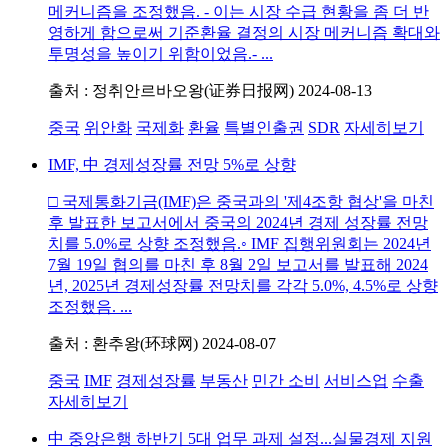
메커니즘을 조정했음. - 이는 시장 수급 현황을 좀 더 반
영하게 함으로써 기준환율 결정의 시장 메커니즘 확대와
투명성을 높이기 위함이었음.- ...
출처 : 정취안르바오왕(证券日报网)
2024-08-13
중국
위안화
국제화
환율
특별인출권
SDR
자세히보기
IMF, 中 경제성장률 전망 5%로 상향
□ 국제통화기금(IMF)은 중국과의 '제4조항 협상'을 마친
후 발표한 보고서에서 중국의 2024년 경제 성장률 전망
치를 5.0%로 상향 조정했음.◦ IMF 집행위원회는 2024년
7월 19일 협의를 마친 후 8월 2일 보고서를 발표해 2024
년, 2025년 경제성장률 전망치를 각각 5.0%, 4.5%로 상향
조정했음. ...
출처 : 환추왕(环球网)
2024-08-07
중국
IMF
경제성장률
부동산
민간 소비
서비스업
수출
자세히보기
中 중앙은행 하반기 5대 업무 과제 설정...실물경제 지원