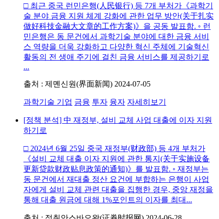
□ 최근 중국 런민은행(人民银行) 등 7개 부처가《과학기
술 분야 금융 지원 체계 강화에 관한 업무 방안(关于扎实
做好科技金融大文章的工作方案)》을 공동 발표함. ◦ 런
민은행은 동 문건에서 과학기술 분야에 대한 금융 서비
스 역량을 더욱 강화하고 다양한 혁신 주체에 기술혁신
활동의 전 생애 주기에 걸친 금융 서비스를 제공하기로
...
출처 : 제몐신원(界面新闻)
2024-07-05
과학기술 기업
금융
투자
융자
자세히보기
[정책 분석] 中 재정부, 설비 교체 사업 대출에 이자 지원
하기로
□ 2024년 6월 25일 중국 재정부(财政部) 등 4개 부처가
《설비 교체 대출 이자 지원에 관한 통지(关于实施设备
更新贷款财政贴息政策的通知)》를 발표함. ◦ 재정부는
동 문건에서 재대출 정산 요건에 부합하는 은행이 사업
자에게 설비 교체 관련 대출을 집행한 경우, 중앙 재정을
통해 대출 원금에 대해 1%포인트의 이자를 최대...
출처 : 정취안스바오왕(证券时报网)
2024-06-28