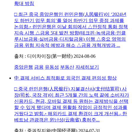
확대 방침
□ 최근 중국 중앙은행인 런민은행(人民银行)이 ‘2024년
도 하반기 업무 회의’를 열어 하반기 업무 중점 과제를
논의함.◦ 런민은행은 이날 회의에서 △안정적 통화 정책
지속 시행 △금융 5대 발전 방향(테크핀·녹색금융·인클
루시브금융·실버금융·디지털금융) 이행 △중요 영역의
금융 위험 지속적 예방과 해소 △금융 개혁개방과 ...
출처 : 디이차이징(第一财经)
2024-08-06
중앙은행
금융
유동성
부동산
자세히보기
中 결제 서비스 최적화로 외국인 결제 편의성 향상
□ 중국 런민은행(人民银行) 지불결산사(支付结算司) 사
장(司长, 국장 격)이 최근 5개월 간의 노력 끝에 소비자가
신용카드, 현금, 모바일 결제 등 원하는 결제방식을 선택
할 수 있게 됐다며 결제 원활화 작업이 긍정적인 성과를
거뒀다고 밝힘.◦ 해외카드 결제 환경이 크게 개선됨.- 한
베트남 관광객은 윈난성(云南省) 훙허주...
출처 : 중궈징지왕(中国经济网)
2024-07-31