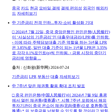
중국
카드
현금
모바일 결제
결제 편의성
외국인
해외카
드
자세히보기
中 기준금리 전격 인하...투자·소비 활성화 기대
□ 2024년 7월 22일, 중국 중앙은행인 런민은행(人民银行)
이 ‘사실상의 기준금리’인 대출우대금리(LPR)를 인하함.
◦ 이에 따라 주택담보대출 기준 역할을 하는 5년물 LPR
은 3.85%로, 일반 대출 기준이 되는 1년물 LPR은 3.35%
로 각각 0.1%포인트(p)씩 인하됨. ◦ 금융 시장의 중단기
금리에 영향을 ...
출처 : 신화왕(新华网)
2024-07-24
기준금리
LPR
부동산
대출
자세히보기
中 7주년 맞은 채권퉁 활용 확대 조치 발표
□ 중국 런민은행(中国人民银行)이 2024년 7월 9일 홍콩
에서 열린 채권퉁(债券通)＊ 시행 7주년 포럼에서 해외
투자기관이 중국 온쇼어 채권(北向债券)으로 호환퉁(互
换通)＊의 보증금을 납부할 수 있도록 할 것이라고 밝힘.