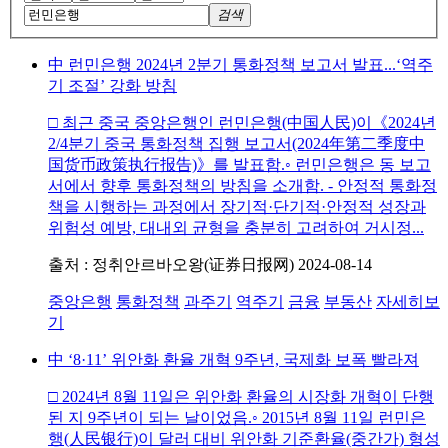
검색
中 런민은행 2024년 2분기 통화정책 보고서 발표...‘역주
기 조절’ 강화 방침
□ 최근 중국 중앙은행인 런민은행(中国人民)이《2024년
2/4분기 중국 통화정책 집행 보고서(2024年第二季度中
国货币政策执行报告)》를 발표함.◦ 런민은행은 동 보고
서에서 향후 통화정책의 방침을 소개함. - 안정적 통화정
책을 시행하는 과정에서 장기적·단기적·안정적 성장과
위험성 예방, 대내외 균형을 충분히 고려하여 거시정...
출처 : 정취안르바오왕(证券日报网)
2024-08-14
중앙은행
통화정책
과주기
역주기
금융
부동산
자세히보
기
中 ‘8·11’ 위안화 환율 개혁 9주년, 국제화 보폭 빨라져
□ 2024년 8월 11일은 위안화 환율의 시장화 개혁이 단행
된 지 9주년이 되는 날이었음.◦ 2015년 8월 11일 런민은
행(人民银行)이 달러 대비 위안화 기준환율(중간가) 형성