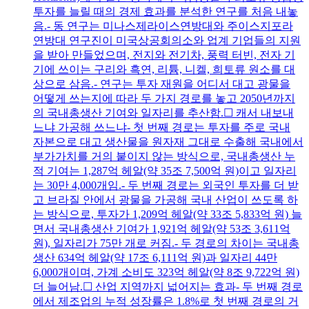
투자를 늘릴 때의 경제 효과를 분석한 연구를 처음 내놓
음.- 동 연구는 미나스제라이스연방대와 주이스지포라
연방대 연구진이 미국상공회의소와 업계 기업들의 지원
을 받아 만들었으며, 전지와 전기차, 풍력 터빈, 전자 기
기에 쓰이는 구리와 흑연, 리튬, 니켈, 희토류 원소를 대
상으로 삼음.- 연구는 투자 재원을 어디서 대고 광물을
어떻게 쓰는지에 따라 두 가지 경로를 놓고 2050년까지
의 국내총생산 기여와 일자리를 추산함.☐ 캐서 내보내
느냐 가공해 쓰느냐- 첫 번째 경로는 투자를 주로 국내
자본으로 대고 생산물을 원자재 그대로 수출해 국내에서
부가가치를 거의 붙이지 않는 방식으로, 국내총생산 누
적 기여는 1,287억 헤알(약 35조 7,500억 원)이고 일자리
는 30만 4,000개임.- 두 번째 경로는 외국인 투자를 더 받
고 브라질 안에서 광물을 가공해 국내 산업이 쓰도록 하
는 방식으로, 투자가 1,209억 헤알(약 33조 5,833억 원) 늘
면서 국내총생산 기여가 1,921억 헤알(약 53조 3,611억
원), 일자리가 75만 개로 커짐.- 두 경로의 차이는 국내총
생산 634억 헤알(약 17조 6,111억 원)과 일자리 44만
6,000개이며, 가계 소비도 323억 헤알(약 8조 9,722억 원)
더 늘어남.☐ 산업 지역까지 넓어지는 효과- 두 번째 경로
에서 제조업의 누적 성장률은 1.8%로 첫 번째 경로의 거