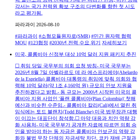
각서는 국가 전력원 확보 구조의 다변화를 향한 첫 시도
라고 평가됨.
파라과이
2026-08-10
#파라과이
#소형모듈원자로(SMR)
#민간 원자력 협력
MOU
#123협정
#2030년 전력 수요 위기
자세히보기
미국, 콜롬비아 신정부 대상 10억 달러 지원 패키지 추진
☐ 취임 당일 국무부의 의회 요청 방침- 미국 국무부는
2026년 8월 7일 아벨라르도 데 라 에스프리에야(Abelardo
de la Espriella) 콜롬비아 대통령의 취임에 맞춰 의회와 협
력해 10억 달러(약 1조 4,160억 원) 규모의 안보 지원을
추진하겠다고 밝힘.- 동 규모는 2000년 시작된 미국의 콜
롬비아 지원 사업인 '플랜 콜롬비아(Plan Colombia)' 첫해
예산과 비슷한 수준임.- 콜롬비아 칼리(Cali)에서 열린 취
임식에는 토드 블랜치(Todd Blanche) 미국 법무장관 대행
이 이끄는 대표단이 참석함.☐ 마약 대응과 치안 역량 강
화 사용처- 미국 국무부가 공개한 자료에 따르면 의회 승
인을 받아야 하는 동 자금은 콜롬비아 안보군의 역량 강
화와 불법 무장 단체의 자금세탁 차단, 코카 재배 근절과