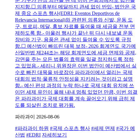
문 기구가 찬성 의견을 낸 데 이어 본회의에서도 법안을
지지함.☐ 의류부터 메달까지 관세 없이 반입- 법안은 국
제 중요 스포츠 행사(EDRI: Eventos Deportivos de
Relevancia Internacional)와 관련된 의류와 신발, 운동 도
구, 트로피, 메달, 홍보 자료를 들여올 때 세금을 전부 면
제하도록 함.- 아울러 행사가 끝난 뒤 다시 내보낼 운동
장비와 기구, 용품은 관세 없이 들여올 수 있도록 규정
함.☐ 예산법이 빠뜨린 대목 보정- 2026 회계연도 국가예
산일반법 제244조는 해당 회계연도에 세금 면제와 공제,
감면을 주는 모든 법률의 효력을 일괄 정지하도록 정하
고 있었음.- 세리니 위원장은 이번 법안이 예산법에서 실
수로 빠진 대목을 바로잡아 파라과이에서 열리는 국제
대회의 법적·물류적 안정성을 지키려는 것이라고 설명
함.- 예산 편성 과정의 누락 하나로 국제 대회 유치에 쓰
이던 세제 유인이 올해 내내 멈춰 있었던 만큼, 이번 의결
은 파라과이가 국제 대회를 계속 끌어오기 위해 급히 제
도를 되살린 조치로 평가됨.
파라과이
2026-08-06
#파라과이 하원
#국제 스포츠 행사
#세제 면제
#국가 예
산법
#EDRI
자세히보기