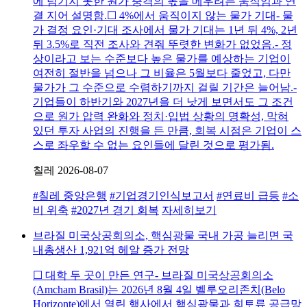
에 넘기지 못한 원가 충격의 몫을 메우려는 움직임과 연
결 지어 설명함.☐ 4%에서 움직이지 않는 물가 기대- 물
가 결정 요인·기대 조사에서 물가 기대는 1년 뒤 4%, 2년
뒤 3.5%로 직전 조사와 견줘 뚜렷한 변화가 없었음.- 정
상이라고 보는 수준보다 높은 물가를 예상하는 기업이
여전히 절반을 넘으나 그 비율은 5월보다 줄었고, 다만
물가가 그 수준으로 수렴하기까지 걸릴 기간은 늘어남.-
기업들이 하반기와 2027년을 더 낫게 보면서도 그 조건
으로 원가 압력 완화와 정치·입법 상황의 명확성, 막혀
있던 투자 사업의 진행을 든 만큼, 회복 시점은 기업이 스
스로 좌우할 수 없는 요인들에 달린 것으로 평가됨.
칠레
2026-08-07
#칠레 중앙은행
#기업경기인식보고서
#연료비 급등
#소
비 위축
#2027년 경기 회복
자세히보기
브라질 미국상공회의소, 핵심광물 국내 가공 늘리면 국
내총생산 1,921억 헤알 증가 전망
☐ 대학 두 곳이 만든 연구- 브라질 미국상공회의소
(Amcham Brasil)는 2026년 8월 4일 벨루오리존치(Belo
Horizonte)에서 열린 행사에서 핵심광물과 희토류 공급망