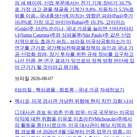
의 세 배이며, 산업 부문에서는 전기 기계·장비가 16.7%
로 가장 크고 광물 채굴용 기계가 9.8%, 자동차가 5.5%로
뒤를 이음.- 국내총생산에 미치는 영향은 파라(Pará)주가
16.0%로 가장 크고 바이아(Bahia)주 10.3%, 고이아스
(Goiás)주 10.0% 순이나, 국내 가공을 늘리면 산타카타리
나(Santa Catarina)주와 상파울루(São Paulo)주 같은 산업
지역으로도 효과가 퍼짐.- 브라질 미국상공회의소가 이
연구를 근거로 국가핵심전략광물정책의 승인과 국내 가
공·산업화 장려, 장기 투자를 위한 규제 정비를 요구하고
나선 만큼, 본 연구 결과가 앞으로의 정책 방향 판단에 있
어 근거가 될 것이라고 평가됨.
브라질
2026-08-07
#브라질 · 핵심광물 · 희토류 · 국내 가공
자세히보기
멕시코, 미국 검사관 겨냥한 위협에 현지 치안 강화 나서
☐ 대사관 경보 뒤 멈춘 인증 업무- 미국 국무부는 미국의
이익에 대한 위협을 이유로 미초아칸(Michoacán)주에서
의 활동을 중단시켰으며, 미국 대사관이 해당 지역의 위
협 경보를 낸 2026년 8월 5일부터 인증 업무가 멈춤.- 미