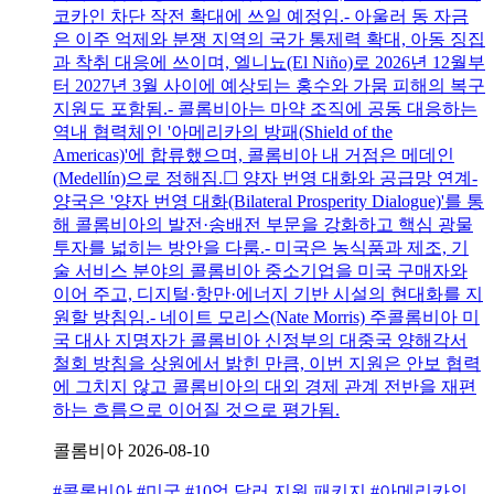
코카인 차단 작전 확대에 쓰일 예정임.- 아울러 동 자금
은 이주 억제와 분쟁 지역의 국가 통제력 확대, 아동 징집
과 착취 대응에 쓰이며, 엘니뇨(El Niño)로 2026년 12월부
터 2027년 3월 사이에 예상되는 홍수와 가뭄 피해의 복구
지원도 포함됨.- 콜롬비아는 마약 조직에 공동 대응하는
역내 협력체인 '아메리카의 방패(Shield of the
Americas)'에 합류했으며, 콜롬비아 내 거점은 메데인
(Medellín)으로 정해짐.☐ 양자 번영 대화와 공급망 연계-
양국은 '양자 번영 대화(Bilateral Prosperity Dialogue)'를 통
해 콜롬비아의 발전·송배전 부문을 강화하고 핵심 광물
투자를 넓히는 방안을 다룸.- 미국은 농식품과 제조, 기
술 서비스 분야의 콜롬비아 중소기업을 미국 구매자와
이어 주고, 디지털·항만·에너지 기반 시설의 현대화를 지
원할 방침임.- 네이트 모리스(Nate Morris) 주콜롬비아 미
국 대사 지명자가 콜롬비아 신정부의 대중국 양해각서
철회 방침을 상원에서 밝힌 만큼, 이번 지원은 안보 협력
에 그치지 않고 콜롬비아의 대외 경제 관계 전반을 재편
하는 흐름으로 이어질 것으로 평가됨.
콜롬비아
2026-08-10
#콜롬비아
#미국
#10억 달러 지원 패키지
#아메리카의