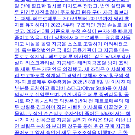
일 안에 필요한 절차를 마치도록 정했고, 법인 설립은 페
루 민간투자진흥청이 주도함.☐ 원유 구매 자금 확보라
는 과제- 페트로페루는 2016년부터 2021년까지 영업 흑
자를 유지하다가 2022년부터 구조적인 영업 손실로 돌아
섰고, 2026년 3월 기준으로 누적 손실이 순자산을 빠르게
줄이고 있음.- 이런 상황에서 페트로페루는 원유를 사들
이고 시설을 돌릴 자금을 스스로 조달하기 어려워졌으
며, 특수목적법인은 국내외 금융기관이 그 자금을 대는
통로로 설계됨.- 페트로페루 이사회는 같은 날 내부감사
실과 리스크관리실, 자금세탁·테러자금조달 방지 조직
을 새로 두는 개편안도 의결했고, 세 조직은 이사회에 직
접 보고하도록 설계됨.☐ 경영진 교체와 조달 창구의 성
격- 페트로페루 주주총회는 2026년 8월 6일 밤 이사진 대
부분을 교체하고 올리버 스타크(Oliver Stark)를 이사회
의장으로 선임했으며, 관련 내용은 페루 증권감독청 공
시로 확인됨.- 스타크 의장은 2년여 전 페트로페루의 재
무 상황을 경고하며 집단 사퇴한 이사회를 이끌었던 인
물임.- 누적된 순손실로 순자산이 줄어든 상태에서는 회
사가 자체 신용으로 자금을 빌리기 어려운 만큼, 이번 법
인 설립은 본체와 분리된 창구를 통해 원유 구매 자금을
끌어오고 앞서 승인된 재무 구조조정을 이행하기 위한