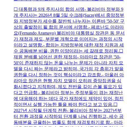
☐ 대통령과 9개 주지사의 합의 서명- 볼리비아 정부와 9
개 주지사는 2026년 8월 5일 수크레(Sucre)에서 중앙정부
와 지방정부가 세수를 절반씩 나누자는 이른바 '50-50' 구
상의 출발점이 될 합의 문서에 서명함.- 페르난도 아라마
요(Fernando Aramayo) 볼리비아 대통령실 장관은 동 문서
가 재정과 제도, 부문별 개혁으로 이어지는 과정의 시작
이라고 설명함.- 합의는 지방정부에 대한 재정 지원과 세
수 공동배분 비율, 권한 이양이라는 세 갈래로 정리됨.☐
재원 분배를 넘어선 권한 재정의- 아라마요 장관은 '50-
50'이 존재하지 않는 돈을 나누는 문제가 아니라 자치 모
델을 다시 짜는 문제라고 밝히며, 국가의 각 층위가 맡을
권한을 다시 정하는 것이 핵심이라고 강조함.- 아울러 아
라마요 장관은 현행 자치 모델이 오히려 중앙집권을 심
화시켰다고 지적하며, 제도 전반을 깊이 손볼 필요가 있
다고 언급함.- 볼리비아 정부는 주정부들이 겪는 재정난
에 대응해야 하는 데다 국가 재정에도 제약이 있어, 점진
적이면서 실행 가능한 틀을 짜야 한다고 보고 있음.☐
2027년 시작될 단계적 전환- 볼리비아 정부는 2027년부
터 전환 과정을 시작하되 단계를 나눠 진행하고, 세수 공
동배분을 규율하는 법률도 함께 재검토하기로 함.- 아라