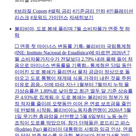
#브라질 Copom
#셀릭 금리
#기준금리 인하
#인플레이션
리스크
#포워드 가이던스
자세히보기
볼리비아, 도로 봉쇄 풀리며 7월 소비자물가 연중 첫 하
락
☐ 연중 첫 마이너스 변동률 기록- 볼리비아 국립통계청
(INE: Instituto Nacional de Estadística)에 따르면 2026년 7
월 소비자물가지수가 전달보다 2.79% 내려 올해 들어 처
음으로 마이너스 변동률을 기록함.- 통계청은 53일 동안
이어진 도로 봉쇄가 풀리면서 물자 공급이 정상으로 돌
아오고 도로 통행이 재개돼 식품 가격이 내린 것을 주된
이유로 꼽음.- 이에 따라 지난 1월부터 7월까지 누적 물
가상승률은 1.89%로 낮아졌고 최근 열두 달 기준 상승률
은 4.93%로 집계됨.※ 도로 봉쇄는 볼리비아 정부가 재
정 적자를 줄이려 오랫동안 이어 온 연료 보조금을 줄인
데 반발해 시작됨. 볼리비아노동자총연맹이 2026년 5월
1일 무기한 총파업을 선언했고 5월 6일부터 노동·농민
조직이 도로를 막았으며, 참가 단체들은 로드리고 파스
(Rodrigo Paz) 볼리비아 대통령의 사퇴와 임금 인상, 연료
와 달러 부족 해소를 요구함. 볼리비아 정부가 6월 20일