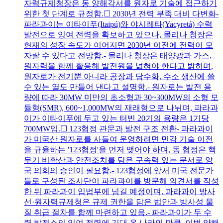
자력규제청장은 동 양해각서를 원자로 기술에 접근하기
위한 첫 단계로 규정함.☐ 2030년 전력 부족 대비 다변화-
파라과이는 이타이푸(Itaipú)와 야시레타(Yacyretá) 수력
발전으로 잉여 전력을 확보하고 있으나, 몰리나 청장은
현재의 성장 속도가 이어지면 2030년 이전에 전력이 모
자랄 수 있다고 전망함.- 몰리나 청장은 태양광과 가스,
원자력을 함께 활용해 발전원을 넓혀야 한다고 밝히며,
원자로가 전기뿐 아니라 공장과 담수화, 수소 생산에 쓸
수 있는 열도 만들어 낸다고 설명함.- 원자로는 발전 용
량에 따라 30MW 미만의 초소형과 30~300MW의 소형 모
듈형(SMR), 600~1,000MW의 재래형으로 나뉘며, 파라과
이가 이타이푸에 두고 있는 터빈 20기의 용량은 1기당
700MW임.☐ 123협정 관문과 발전 구조 전환- 파라과이
가 미국산 원자로를 사들여 운영하려면 민감 기술 이전
을 규율하는 '123협정'을 먼저 맺어야 하며, 동 협정은 핵
무기 비확산과 안전조치를 담은 구속력 있는 문서로 양
국 의회의 승인이 필요함.- 123협정에 앞서 미국 전문가
들로 구성된 조사단이 파라과이를 방문해 의견서를 작성
한 뒤 파라과이 입법부에 넘길 예정이며, 파라과이 방사
선·원자력규제청은 규제 권한을 담은 법안과 방사성 물
질 취급 절차를 함께 마련하고 있음.- 파라과이가 두 수
력 발전소의 잉여 전력에 기대 온 나라인 만큼, 이번 양해