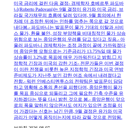
미국 금리에 걸린 다음 결정- 경제학자 호베르투 파도바
니(Roberto Padovani)는 9월 결정이 유가와 미국 금리, 브
라질 국가채무의 흐름에 달려 있다며, 9월 회의에서 한
차례 더 조정한 뒤에는 인하를 멈추는 쪽으로 갈 것으로
내다봄.- 파도바니는 발표문이 물가 기대의 이탈과 서비
스 물가, 환율 불안, 성장 부양책을 비대칭적인 물가 상승
위험으로 보는 중앙은행의 우려를 담고 있다고 짚음.- 아
울러 파도바니 경제학자는 조정 과정이 끝에 가까워졌다
며 중앙은행 모형으로는 기준금리가 13.75%일 때 물가
상승률이 3.2%로 목표에 매우 가까워진다고 밝힘.☐ 지
정학적 긴장과 미국의 강한 기조- 전문가들은 이번 결정
이 이란 전쟁을 비롯한 높은 지정학적 긴장과 미국 연방
준비제도가 지난주 보인 강한 어조 속에서 내려졌다고
전함.- 워런 인베스티멘투스의 전략팀은 발표문이 담담
하고 명확해 소통의 혼선을 피했다며, 중앙은행이 물가
를 목표 중심으로 되돌리고 그에 필요한 긴축 수준을 유
지하겠다는 뜻을 다시 밝힌 것으로 봄.- 중앙은행이 앞으
로의 폭을 말하지 않으면서도 여지가 있으면 조정을 이
어 가겠다는 신호는 남긴 만큼, 9월 결정은 유가와 미국
금리가 어떻게 움직이는지에 따라 갈릴 것으로 전망됨.
브라질
2026-08-07