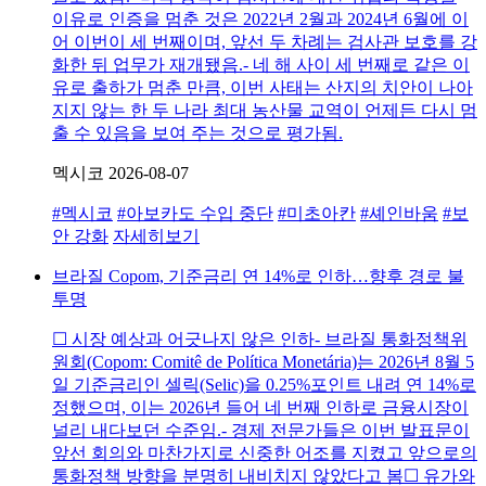
이유로 인증을 멈춘 것은 2022년 2월과 2024년 6월에 이
어 이번이 세 번째이며, 앞선 두 차례는 검사관 보호를 강
화한 뒤 업무가 재개됐음.- 네 해 사이 세 번째로 같은 이
유로 출하가 멈춘 만큼, 이번 사태는 산지의 치안이 나아
지지 않는 한 두 나라 최대 농산물 교역이 언제든 다시 멈
출 수 있음을 보여 주는 것으로 평가됨.
멕시코
2026-08-07
#멕시코
#아보카도 수입 중단
#미초아칸
#셰인바움
#보
안 강화
자세히보기
브라질 Copom, 기준금리 연 14%로 인하…향후 경로 불
투명
☐ 시장 예상과 어긋나지 않은 인하- 브라질 통화정책위
원회(Copom: Comitê de Política Monetária)는 2026년 8월 5
일 기준금리인 셀릭(Selic)을 0.25%포인트 내려 연 14%로
정했으며, 이는 2026년 들어 네 번째 인하로 금융시장이
널리 내다보던 수준임.- 경제 전문가들은 이번 발표문이
앞선 회의와 마찬가지로 신중한 어조를 지켰고 앞으로의
통화정책 방향을 분명히 내비치지 않았다고 봄☐ 유가와