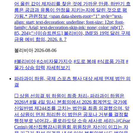
어 올린 값이 제자리를 찾은 것에 가까운 만큼, 하반기 흐
름은 공급과 유통이 안정을 지키는지에 달린 것으로 평
가됨.* 관련정보 <span data-sheets-root="1" style="text-
align: start; text-decoration: underline; font-size: 12pt; font-
family: Arial; text-decoration-skip-ink: none; color: rgb(17,
85, 204);">[이슈트렌드] 볼리비아, IMF와 19억 달러 구제
금융 예비 합의, 2026. 8. 7
볼리비아
2026-08-06
#볼리비아
#소비자물가지수
#도로 봉쇄
#식료품 가격
#
물가 상승 압력
자세히보기
파라과이 하원, 국제 스포츠 행사 대상 세제 면제 법안 의
결
☐ 상원 선의결 뒤 하원이 최종 처리- 파라과이 하원은
2026년 8월 4일 임시 본회의에서 2026 회계연도 국가예
산일반법 제244조를 고치는 법안을 최종 의결했으며, 앞
서 상원이 먼저 처리한 이 법안은 공포나 거부를 결정할
행정부로 넘어감.- 콜로라도당 소속 세사르 세리니(César
Cerini) 예산집행감시위원회 위원장은 자신이 이끄는 자