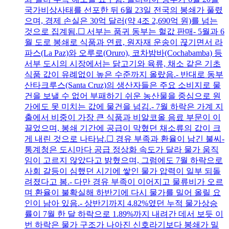
국가비상사태를 선포한 뒤 6월 23일 전국의 봉쇄가 풀렸
으며, 경제 손실은 30억 달러(약 4조 2,690억 원)를 넘는
것으로 집계됨.☐ 서부는 품귀 동부는 헐값 판매- 5월과 6
월 도로 봉쇄로 식품과 연료, 원자재 운송이 끊기면서 라
파스(La Paz)와 오루로(Oruro), 코차밤바(Cochabamba) 등
서부 도시의 시장에서는 닭고기와 육류, 채소 같은 기초
식품 값이 유례없이 높은 수준까지 올랐음.- 반대로 동부
산타크루스(Santa Cruz)의 생산자들은 주요 소비지로 물
건을 보낼 수 없어 부패하기 쉬운 농산물을 중심으로 원
가에도 못 미치는 값에 물건을 넘김.- 7월 하락은 가계 지
출에서 비중이 가장 큰 식품과 비알코올 음료 부문이 이
끌었으며, 봉쇄 기간에 공급이 막혔던 채소류의 값이 크
게 내린 것으로 나타남.☐ 경유 부족과 환율이 남긴 불씨-
통계청은 도시마다 공급 정상화 속도가 달라 물가 움직
임이 고르지 않았다고 밝혔으며, 그럼에도 7월 하락으로
사회 갈등이 심했던 시기에 쌓인 물가 압력이 일부 되돌
려졌다고 봄.- 다만 경유 부족이 이어지고 물류비가 오르
며 환율이 불확실해 하반기에 다시 물가를 밀어 올릴 요
인이 남아 있음.- 상반기까지 4.82%였던 누적 물가상승
률이 7월 한 달 하락으로 1.89%까지 내려간 데서 보듯 이
번 하락은 물가 구조가 나아진 신호라기보다 봉쇄가 밀