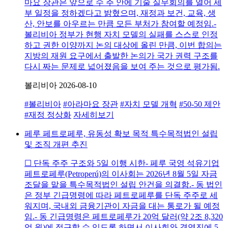
마요 장관은 앞으로 수 주 안에 기술 실무회의를 열어 세
부 일정을 정하겠다고 밝혔으며, 재정과 보건, 교육, 생
산, 안보를 아우르는 만큼 모든 부처가 참여할 예정임.-
볼리비아 정부가 현행 자치 모델의 실패를 스스로 인정
하고 권한 이양까지 논의 대상에 올린 만큼, 이번 합의는
지방의 재원 요구에서 출발한 논의가 국가 권력 구조를
다시 짜는 문제로 넓어졌음을 보여 주는 것으로 평가됨.
볼리비아
2026-08-10
#볼리비아
#아라마요 장관
#자치 모델 개혁
#50-50 제안
#재정 정상화
자세히보기
페루 페트로페루, 유동성 확보 목적 특수목적법인 설립
및 조직 개편 추진
☐ 단독 주주 구조와 5일 이행 시한- 페루 국영 석유기업
페트로페루(Petroperú)의 이사회는 2026년 8월 5일 자금
조달을 맡을 특수목적법인 설립 안건을 의결함.- 동 법인
은 정부 긴급명령에 따라 페트로페루를 단독 주주로 세
워지며, 국내외 금융기관이 자금을 대는 통로가 될 예정
임.- 동 긴급명령은 페트로페루가 20억 달러(약 2조 8,320
억 원)에 접근할 수 있도록 하면서 이사회와 경영진에 5