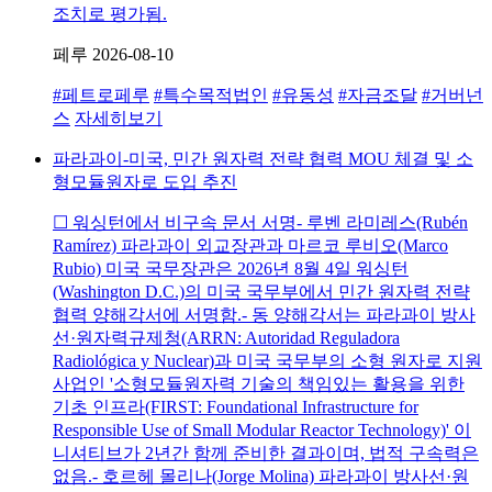
조치로 평가됨.
페루
2026-08-10
#페트로페루
#특수목적법인
#유동성
#자금조달
#거버넌
스
자세히보기
파라과이-미국, 민간 원자력 전략 협력 MOU 체결 및 소
형모듈원자로 도입 추진
☐ 워싱턴에서 비구속 문서 서명- 루벤 라미레스(Rubén
Ramírez) 파라과이 외교장관과 마르코 루비오(Marco
Rubio) 미국 국무장관은 2026년 8월 4일 워싱턴
(Washington D.C.)의 미국 국무부에서 민간 원자력 전략
협력 양해각서에 서명함.- 동 양해각서는 파라과이 방사
선·원자력규제청(ARRN: Autoridad Reguladora
Radiológica y Nuclear)과 미국 국무부의 소형 원자로 지원
사업인 '소형모듈원자력 기술의 책임있는 활용을 위한
기초 인프라(FIRST: Foundational Infrastructure for
Responsible Use of Small Modular Reactor Technology)' 이
니셔티브가 2년간 함께 준비한 결과이며, 법적 구속력은
없음.- 호르헤 몰리나(Jorge Molina) 파라과이 방사선·원