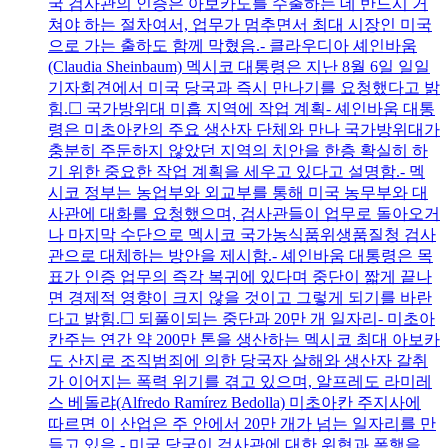
국 검사관의 인증은 아보카도를 수출하는 데 반드시 거
쳐야 하는 절차여서, 업무가 멈추면서 최대 시장인 미국
으로 가는 출하도 함께 막혔음.- 클라우디아 셰인바움
(Claudia Sheinbaum) 멕시코 대통령은 지난 8월 6일 일일
기자회견에서 미국 당국과 즉시 만나기를 요청했다고 밝
힘.☐ 국가방위대 미흡 지역에 작업 계획- 셰인바움 대통
령은 미초아칸의 주요 생산자 단체와 만나 국가방위대가
충분히 주둔하지 않았던 지역의 치안을 한층 확실히 하
기 위한 중요한 작업 계획을 세우고 있다고 설명함.- 멕
시코 정부는 농업부와 외교부를 통해 미국 농무부와 대
사관에 대화를 요청했으며, 검사관들이 업무로 돌아오거
나 마지막 수단으로 멕시코 국가농식품위생품질청 검사
관으로 대체하는 방안을 제시함.- 셰인바움 대통령은 목
표가 인증 업무의 즉각 복귀에 있다며 중단이 짧게 끝나
면 경제적 영향이 크지 않을 것이고 그렇게 되기를 바란
다고 밝힘.☐ 되풀이되는 중단과 20만 개 일자리- 미초아
칸주는 연간 약 200만 톤을 생산하는 멕시코 최대 아보카
도 산지로 조직범죄에 의한 당국자 살해와 생산자 갈취
가 이어지는 폭력 위기를 겪고 있으며, 알프레도 라미레
스 베돌랴(Alfredo Ramírez Bedolla) 미초아칸 주지사에
따르면 이 산업은 주 안에서 20만 개가 넘는 일자리를 만
들고 있음.- 미국 당국이 검사관에 대한 위협과 폭행을