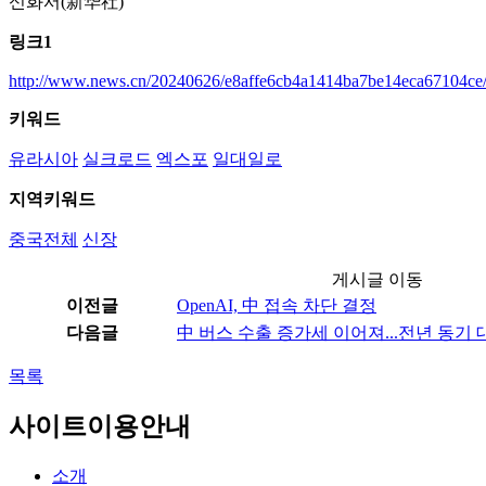
신화서(新华社)
링크1
http://www.news.cn/20240626/e8affe6cb4a1414ba7be14eca67104ce/
키워드
유라시아
실크로드
엑스포
일대일로
지역키워드
중국전체
신장
게시글 이동
이전글
OpenAI, 中 접속 차단 결정
다음글
中 버스 수출 증가세 이어져...전년 동기 대비
목록
사이트이용안내
소개