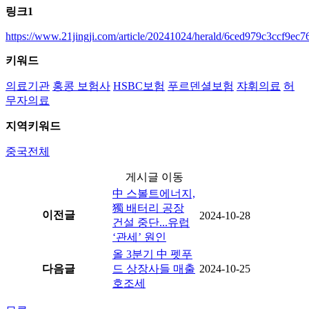
링크1
https://www.21jingji.com/article/20241024/herald/6ced979c3ccf9ec
키워드
의료기관
홍콩 보험사
HSBC보험
푸르덴셜보험
쟈휘의료
허
무자의료
지역키워드
중국전체
게시글 이동
中 스볼트에너지,
獨 배터리 공장
이전글
2024-10-28
건설 중단...유럽
‘관세’ 원인
올 3분기 中 펫푸
다음글
드 상장사들 매출
2024-10-25
호조세