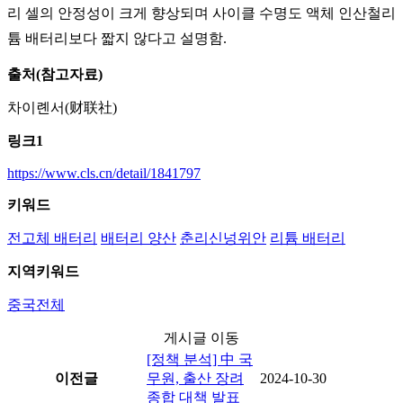
리 셀의 안정성이 크게 향상되며 사이클 수명도 액체 인산철리
튬 배터리보다 짧지 않다고 설명함.
출처(참고자료)
차이롄서(财联社)
링크1
https://www.cls.cn/detail/1841797
키워드
전고체 배터리
배터리 양산
춘리신넝위안
리튬 배터리
지역키워드
중국전체
게시글 이동
[정책 분석] 中 국
이전글
무원, 출산 장려
2024-10-30
종합 대책 발표