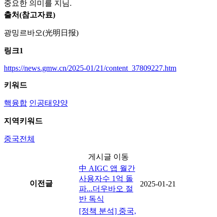
중요한 의미를 지님.
출처(참고자료)
광밍르바오(光明日报)
링크1
https://news.gmw.cn/2025-01/21/content_37809227.htm
키워드
핵융합
인공태양양
지역키워드
중국전체
게시글 이동
中 AIGC 앱 월간
사용자수 1억 돌
이전글
2025-01-21
파...더우바오 절
반 독식
[정책 분석] 중국,