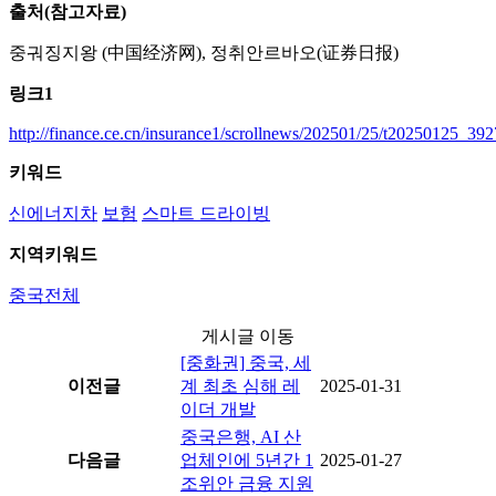
출처(참고자료)
중궈징지왕 (中国经济网), 정취안르바오(证券日报)
링크1
http://finance.ce.cn/insurance1/scrollnews/202501/25/t20250125_39
키워드
신에너지차
보험
스마트 드라이빙
지역키워드
중국전체
게시글 이동
[중화권] 중국, 세
이전글
계 최초 심해 레
2025-01-31
이더 개발
중국은행, AI 산
다음글
업체인에 5년간 1
2025-01-27
조위안 금융 지원