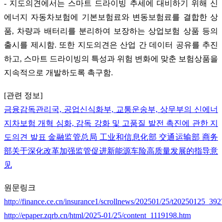
- 지도의견에서는 스마트 드라이빙 추세에 대비하기 위해 신
에너지 자동차보험에 기본보험료와 변동보험료를 결합한 상
품, 차량과 배터리를 분리하여 보장하는 상업보험 상품 등의
출시를 제시함. 또한 지도의견은 산업 간 데이터 공유를 추진
하고, 스마트 드라이빙의 특성과 위험 변화에 맞춘 보험상품을
지속적으로 개발하도록 촉구함.
[관련 정보]
금융감독관리국, 공업신식화부, 교통운송부, 상무부의 신에너
지차보험 개혁 심화, 감독 강화 및 고품질 발전 촉진에 관한 지
도의견 발표 金融监管总局 工业和信息化部 交通运输部 商务
部关于深化改革加强监管促进新能源车险高质量发展的指导意
见
원문링크
http://finance.ce.cn/insurance1/scrollnews/202501/25/t20250125_39
http://epaper.zqrb.cn/html/2025-01/25/content_1119198.htm