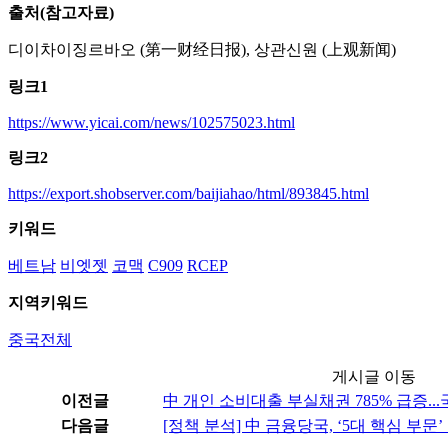
출처(참고자료)
디이차이징르바오 (第一财经日报), 상관신원 (上观新闻)
링크1
https://www.yicai.com/news/102575023.html
링크2
https://export.shobserver.com/baijiahao/html/893845.html
키워드
베트남
비엣젯
코맥
C909
RCEP
지역키워드
중국전체
게시글 이동
이전글
中 개인 소비대출 부실채권 785% 급증..
다음글
[정책 분석] 中 금융당국, ‘5대 핵심 부문