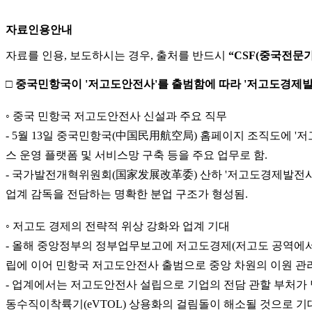
자료인용안내
자료를 인용, 보도하시는 경우, 출처를 반드시
“CSF(중국전문
□ 중국민항국이 '저고도안전사'를 출범함에 따라 '저고도경제발
◦ 중국 민항국 저고도안전사 신설과 주요 직무
- 5월 13일 중국민항국(中国民用航空局) 홈페이지 조직도에 '저
스 운영 플랫폼 및 서비스망 구축 등을 주요 업무로 함.
- 국가발전개혁위원회(国家发展改革委) 산하 '저고도경제발전사
업계 감독을 전담하는 명확한 분업 구조가 형성됨.
◦ 저고도 경제의 전략적 위상 강화와 업계 기대
- 올해 중앙정부의 정부업무보고에 저고도경제(저고도 공역에서 
립에 이어 민항국 저고도안전사 출범으로 중앙 차원의 이원 관리
- 업계에서는 저고도안전사 설립으로 기업의 전담 관할 부처가 
동수직이착륙기(eVTOL) 상용화의 걸림돌이 해소될 것으로 기