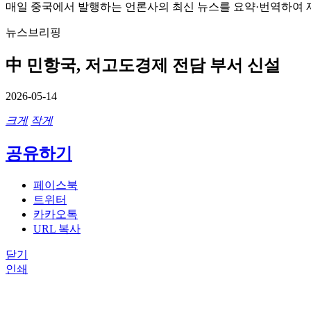
매일 중국에서 발행하는 언론사의 최신 뉴스를 요약·번역하여 
뉴스브리핑
中 민항국, 저고도경제 전담 부서 신설
2026-05-14
크게
작게
공유하기
페이스북
트위터
카카오톡
URL 복사
닫기
인쇄