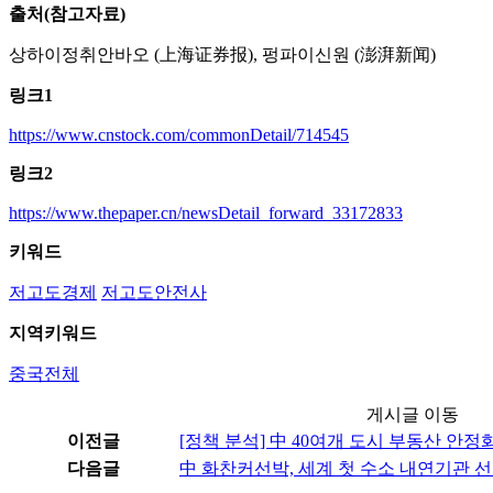
출처(참고자료)
상하이정취안바오 (上海证券报), 펑파이신원 (澎湃新闻)
링크1
https://www.cnstock.com/commonDetail/714545
링크2
https://www.thepaper.cn/newsDetail_forward_33172833
키워드
저고도경제
저고도안전사
지역키워드
중국전체
게시글 이동
이전글
[정책 분석] 中 40여개 도시 부동산 안정
다음글
中 화찬커선박, 세계 첫 수소 내연기관 