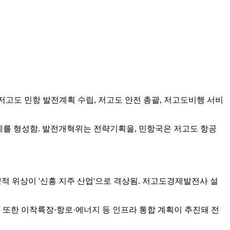
 저고도 민항 발전계획 수립, 저고도 안전 총괄, 저고도비행 서비
계를 형성함. 발전개혁위는 전략기획을, 민항국은 저고도 항공
적 위상이 '신흥 지주 산업'으로 격상됨. 저고도경제발전사 설
 또한 이착륙장·항로·에너지 등 인프라 통합 계획이 추진돼 전