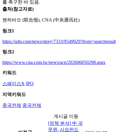
를 촉구한 바 있음.
출처(참고자료)
롄허바오 (联合报), CNA (中央通讯社)
링크1
https://udn.com/news/story/7333/9549929?from=searchresult
링크2
https://www.cna.com.tw/news/acn/202606050298.aspx
키워드
스페이스X
IPO
지역키워드
중국전체
중국전체
게시글 이동
[정책 분석] 中 국
무원, 사모펀드