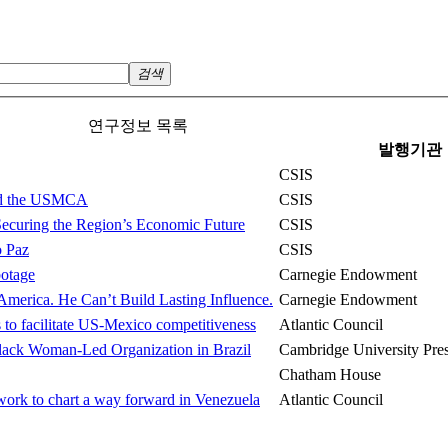
검색
연구정보 목록
발행기관
CSIS
end the USMCA
CSIS
ecuring the Region’s Economic Future
CSIS
o Paz
CSIS
otage
Carnegie Endowment
rica. He Can’t Build Lasting Influence.
Carnegie Endowment
facilitate US-Mexico competitiveness
Atlantic Council
Black Woman-Led Organization in Brazil
Cambridge University Pre
Chatham House
ork to chart a way forward in Venezuela
Atlantic Council