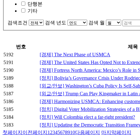
단행본
기타
검색조건
검색 년도
검색 월
번호
제목
5192
[경제] The Next Phase of USMCA
5191
[경제] The United States Has Opted Not to Ext
5190
[경제] Fortress North America: Mexico’s Role in S
5189
[정치] Bolivia’s Governance Crisis Under Rodrig
5188
[외교/안보] Washington’s Cuba Policy Is Self-Sab
5187
[외교/안보] Trump Can Play Kingmaker in Latin Ame
5186
[경제] Harmonizing USMCA: Enhancing customs to 
5185
[정치] Digital Voter Mobilization Strategies of a 
5184
[정치] Will Colombia elect a far-right president?
5183
[정치] Updating the Democratic Transition Framew
첫페이지
이전페이지
1
2
3
4
5
6
7
8
9
10
다음페이지
마지막페이지