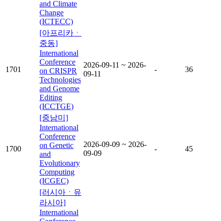
and Climate
Change
(ICTECC)
[아프리카ㆍ
중동]
International
Conference
2026-09-11 ~ 2026-
1701
-
36
on CRISPR
09-11
Technologies
and Genome
Editing
(ICCTGE)
[중남미]
International
Conference
2026-09-09 ~ 2026-
on Genetic
1700
-
45
09-09
and
Evolutionary
Computing
(ICGEC)
[러시아ㆍ유
라시아]
International