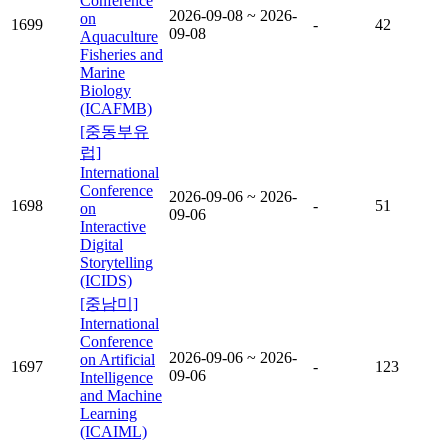
Conference
2026-09-08 ~ 2026-
on
1699
-
42
09-08
Aquaculture
Fisheries and
Marine
Biology
(ICAFMB)
[중동부유
럽]
International
Conference
2026-09-06 ~ 2026-
1698
-
51
on
09-06
Interactive
Digital
Storytelling
(ICIDS)
[중남미]
International
Conference
2026-09-06 ~ 2026-
on Artificial
1697
-
123
09-06
Intelligence
and Machine
Learning
(ICAIML)