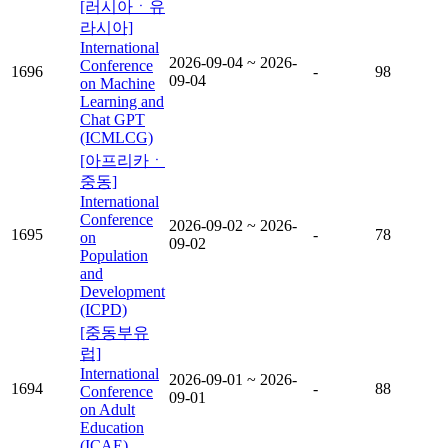
[러시아ㆍ유
라시아]
International
2026-09-04 ~ 2026-
Conference
1696
-
98
09-04
on Machine
Learning and
Chat GPT
(ICMLCG)
[아프리카ㆍ
중동]
International
Conference
2026-09-02 ~ 2026-
1695
-
78
on
09-02
Population
and
Development
(ICPD)
[중동부유
럽]
International
2026-09-01 ~ 2026-
1694
-
88
Conference
09-01
on Adult
Education
(ICAE)