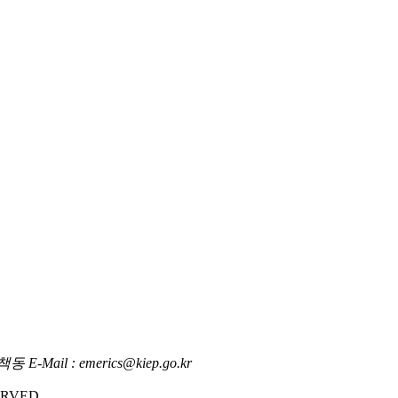
l : emerics@kiep.go.kr
RVED.