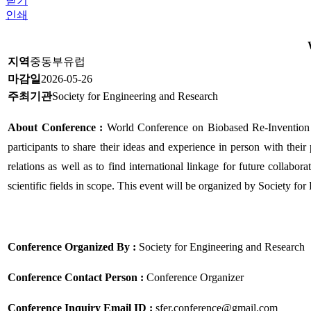
닫기
인쇄
지역
중동부유럽
마감일
2026-05-26
주최기관
Society for Engineering and Research
About Conference :
World Conference on Biobased Re-Invention 
participants to share their ideas and experience in person with their 
relations as well as to find international linkage for future collab
scientific fields in scope. This event will be organized by Society fo
Conference Organized By :
Society for Engineering and Research
Conference Contact Person :
Conference Organizer
Conference Inquiry Email ID :
sfer.conference@gmail.com