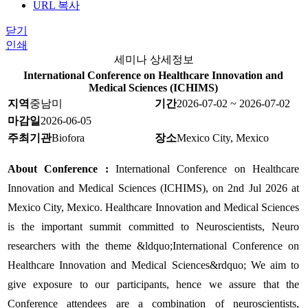
URL 복사
닫기
인쇄
세미나 상세정보
International Conference on Healthcare Innovation and
Medical Sciences (ICHIMS)
지역
중남미
기간
2026-07-02 ~ 2026-07-02
마감일
2026-06-05
주최기관
Biofora
장소
Mexico City, Mexico
About Conference :
International Conference on Healthcare
Innovation and Medical Sciences (ICHIMS), on 2nd Jul 2026 at
Mexico City, Mexico. Healthcare Innovation and Medical Sciences
is the important summit committed to Neuroscientists, Neuro
researchers with the theme &ldquo;International Conference on
Healthcare Innovation and Medical Sciences&rdquo; We aim to
give exposure to our participants, hence we assure that the
Conference attendees are a combination of neuroscientists,