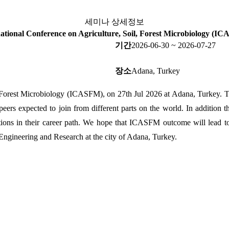
세미나 상세정보
national Conference on Agriculture, Soil, Forest Microbiology (I
기간
2026-06-30 ~ 2026-07-27
장소
Adana, Turkey
, Forest Microbiology (ICASFM), on 27th Jul 2026 at Adana, Turkey. T
peers expected to join from different parts on the world. In addition th
orations in their career path. We hope that ICASFM outcome will lead t
r Engineering and Research at the city of Adana, Turkey.