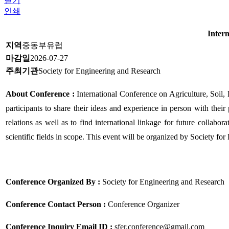
닫기
인쇄
Inter
지역
중동부유럽
마감일
2026-07-27
주최기관
Society for Engineering and Research
About Conference :
International Conference on Agriculture, Soil
participants to share their ideas and experience in person with their 
relations as well as to find international linkage for future collab
scientific fields in scope. This event will be organized by Society fo
Conference Organized By :
Society for Engineering and Research
Conference Contact Person :
Conference Organizer
Conference Inquiry Email ID :
sfer.conference@gmail.com