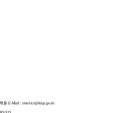
l : emerics@kiep.go.kr
RVED.