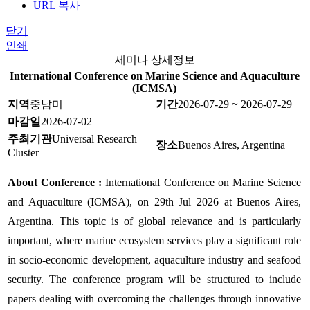
URL 복사
닫기
인쇄
세미나 상세정보
International Conference on Marine Science and Aquaculture
(ICMSA)
지역
중남미
기간
2026-07-29 ~ 2026-07-29
마감일
2026-07-02
주최기관
Universal Research
장소
Buenos Aires, Argentina
Cluster
About Conference :
International Conference on Marine Science
and Aquaculture (ICMSA), on 29th Jul 2026 at Buenos Aires,
Argentina. This topic is of global relevance and is particularly
important, where marine ecosystem services play a significant role
in socio-economic development, aquaculture industry and seafood
security. The conference program will be structured to include
papers dealing with overcoming the challenges through innovative