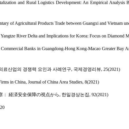
talization and Rural Logistics Development: An Empirical Analysis 
ntary of Agricultural Products Trade between Guangxi and Vietna
’s Yangtze River Delta and Implications for Korea: Focus on Diamond
ban Commercial Banks in Guangdong-Hong Kong-Macao Greater Bay A
료산업의 경쟁력 요인과 사례연구, 국제경영리뷰, 25(2021)
Firms in China, Journal of China Area Studies, 8(2021)
 経済安全保障の視点から, 한일경상논집, 92(2021)
20