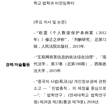
학교 법학과 비전임튜터
[주요 저서 및 논문]
- “欧盟《个人数据保护条例案（2012
年）》修正之评析”，「判解研究」 总第72
辑，人民法院出版社，2015年.
- “互联网有害信息的依法综合治理”，「现
代法学」 第37卷（总第198期）， 西南政
경력/저술활동
法大学，2015年
- “중국의 사법(私法)상 개인정보권에 관한
소고 ―「민법총칙」의 제정을 중심으로
―”, 「법학연구」(연세대학교 법학연구
원) 제28권 제2호(통권 제78호), 2018년.