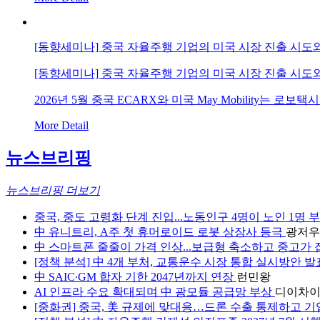
More Detail
[동향세미나] 중국 자율주행 기업의 미국 시장 진출 시도
[동향세미나] 중국 자율주행 기업의 미국 시장 진출 시도
2026년 5월 중국 ECARX와 미국 May Mobility는
More Detail
뉴스브리핑
뉴스브리핑 더보기
중국, 중도 고령화 단계 진입...노동인구 4명이 노인 1명 
中 유니트리, A주 첫 휴머로이드 로봇 상장사 등극
광저우
中 스마트폰 줄줄이 가격 인상...보급형 축소하고 중고가
[정책 분석] 中 4개 부처, 교통운수 시장 통합 실시방안 
中 SAIC∙GM 합자 기한 2047년까지 연장
런민왕
AI 인프라 수요 확대되며 中 광모듈 공급망 부상
디이차
[중화권] 중국, 美 규제에 맞대응…드론 수출 통제하고 기