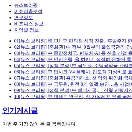
뉴스브리핑
이슈심층분석
연구정보
비즈니스 정보
지역별 정보
01
[뉴스 브리핑] 韓 CU, 中 편의점 시장 진출...후발주자
02
[뉴스 브리핑] [중화권] 中 정부, 9월부터 출입국관리 
03
[뉴스 브리핑] 中 중앙정치국, 반도체∙AI 등 신흥 산업
04
[뉴스 브리핑] 中 인민은행, 올 하반기 적절히 완화된 
05
[뉴스 브리핑] [정책 분석] 中 국무원, 주택공적금 관리
06
[뉴스 브리핑] 中 딥시크 V4 플래시, 압도적 가성비로 
07
[뉴스 브리핑] [중화권] 홍콩거래소, 첫 역외 위안화 국
08
[뉴스 브리핑] 中 국무원, 원전 8기 일괄 승인…총 사업비
09
[뉴스 브리핑] [정책 분석] 中 에너지국, 「신형 전력시
10
[뉴스 브리핑] 中 텐센트 연구진, AI 가상세포 모델 국
인기게시글
이번 주 가장 많이 본 글 목록입니다.