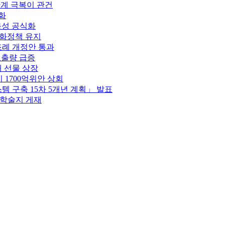
 한계 극복이 관건
강화
 육성 공식화
통화정책 유지
조례 개정안 통과
호출량 급증
채 선물 상장
 1700억위안 상회
스템 구축 15차 5개년 계획」 발표
제학술지 게재