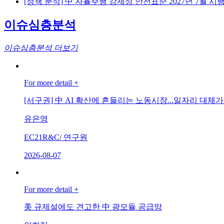
[정책 분석] 中 자율주행 강제성 안전표준 2027년 7월 시
이슈심층분석
이슈심층분석 더보기
For more detail +
[서구권] 中 AI 확산에 흔들리는 노동시장...일자리 대체
유은영
EC21R&C/ 연구원
2026-08-07
For more detail +
美 규제설에도 견고한 中 광모듈 공급망