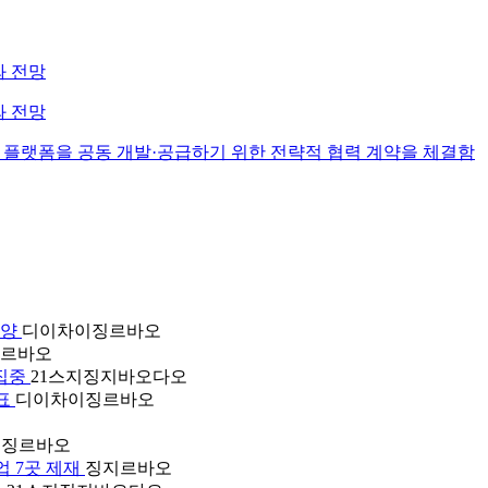
와 전망
와 전망
 로보택시 플랫폼을 공동 개발·공급하기 위한 전략적 협력 계약을 체결함
부양
디이차이징르바오
르바오
 집중
21스지징지바오다오
발표
디이차이징르바오
이징르바오
업 7곳 제재
징지르바오