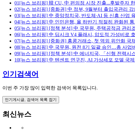
01
[뉴스 브리핑] 韓 CU, 中 편의점 시장 진출...후발주자
02
[뉴스 브리핑] [중화권] 中 정부, 9월부터 출입국관리 
03
[뉴스 브리핑] 中 중앙정치국, 반도체∙AI 등 신흥 산업
04
[뉴스 브리핑] 中 인민은행, 올 하반기 적절히 완화된 
05
[뉴스 브리핑] [정책 분석] 中 국무원, 주택공적금 관리
06
[뉴스 브리핑] 中 딥시크 V4 플래시, 압도적 가성비로 
07
[뉴스 브리핑] [중화권] 홍콩거래소, 첫 역외 위안화 국
08
[뉴스 브리핑] 中 국무원, 원전 8기 일괄 승인…총 사업비
09
[뉴스 브리핑] [정책 분석] 中 에너지국, 「신형 전력시
10
[뉴스 브리핑] 中 텐센트 연구진, AI 가상세포 모델 국
인기검색어
이번 주 가장 많이 입력한 검색어 목록입니다.
인기게시글, 검색어 목록 접기
최신뉴스