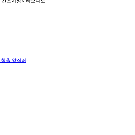
행
21스지징지바오다오
가 창출 앞질러