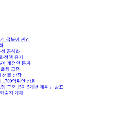
 한계 극복이 관건
강화
 육성 공식화
통화정책 유지
조례 개정안 통과
호출량 급증
채 선물 상장
 1700억위안 상회
스템 구축 15차 5개년 계획」 발표
제학술지 게재