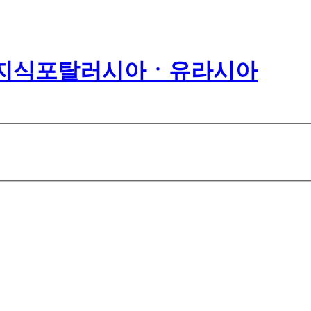
러시아ㆍ유라시아